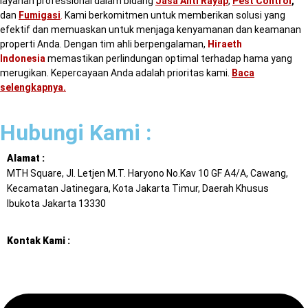
layanan professional dalam bidang
Jasa Anti Rayap
,
Pest Control
,
dan
Fumigasi
.
Kami berkomitmen untuk memberikan solusi yang
efektif dan memuaskan untuk menjaga kenyamanan dan keamanan
properti Anda. Dengan tim ahli berpengalaman,
Hiraeth
Indonesia
memastikan perlindungan optimal terhadap hama yang
merugikan. Kepercayaan Anda adalah prioritas kami.
Baca
selengkapnya
.
Hubungi Kami :
Alamat :
MTH Square, Jl. Letjen M.T. Haryono No.Kav 10 GF A4/A, Cawang,
Kecamatan Jatinegara, Kota Jakarta Timur, Daerah Khusus
Ibukota Jakarta 13330
Kontak Kami :