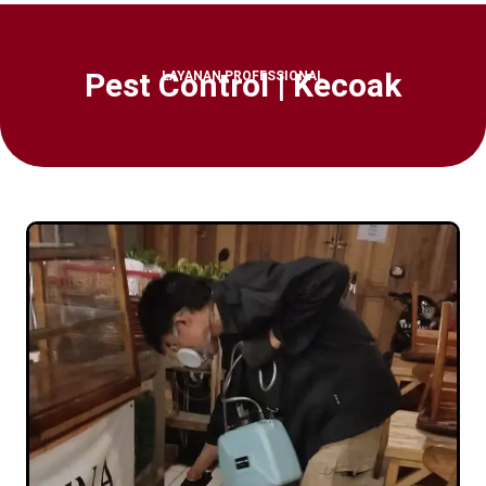
Pest Control | Kecoak
LAYANAN PROFESSIONAL