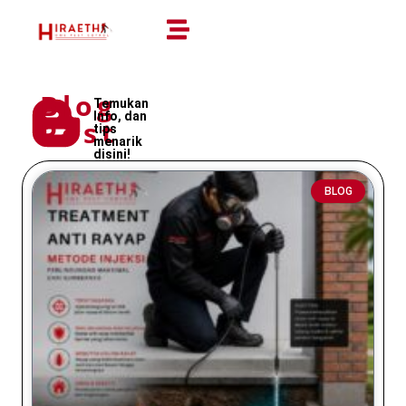
Blog
Temukan
Info, dan
Post
tips
menarik
disini!
BLOG