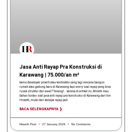
Jasa Anti Rayap Pra Konstruksi di
Karawang | 75.000/an m²
kamu developer proerti atau kontraktor yang lagi rencana bangun
rumah atau gedung baru di Karawang tapi worry soal rayap yang bisa
rusak struktur dari awal? Tenang!… karena di artikel ini, Mineth mau
bahas tuntas soal jasa anti rayap pra konstruksi di Karawang dari tim
Hiraeth, mulai dari kenapa rayap jadi
BACA SELENGKAPNYA ❯
Hiraeth Pest
27 January 2026
No Comments