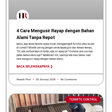
4 Cara Mengusir Rayap dengan Bahan
Alami Tanpa Repot
kamu, lagi kesal karena rayap mulai menggerogoti furnitur atau kusen
di rumah? Mineth sering denger cerita kayak gini dari teman-teman,
“Eh, ada serbuk kayu di lantai, apa ini rayap ya? Gimana cara usirnya
pakai bahan alami aja?” kebetulan nih, soalnya kita mau bahas soal
cara mengusir rayap dengan bahan alami,
BACA SELENGKAPNYA ❯
Hiraeth Pest
29 January 2026
No Comments
TERMITE CONTROL