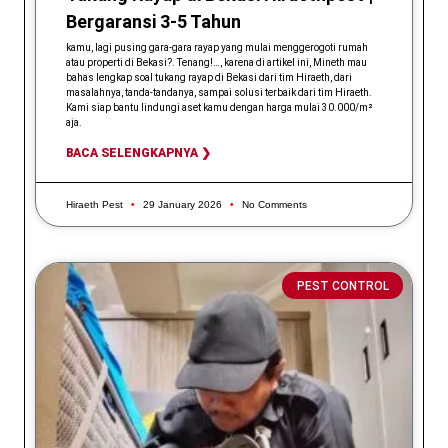
Bergaransi 3-5 Tahun
kamu, lagi pusing gara-gara rayap yang mulai menggerogoti rumah
atau properti di Bekasi?. Tenang!…, karena di artikel ini, Mineth mau
bahas lengkap soal tukang rayap di Bekasi dari tim Hiraeth, dari
masalahnya, tanda-tandanya, sampai solusi terbaik dari tim Hiraeth.
Kami siap bantu lindungi aset kamu dengan harga mulai 30.000/m²
aja.
BACA SELENGKAPNYA ❯
Hiraeth Pest
29 January 2026
No Comments
PEST CONTROL