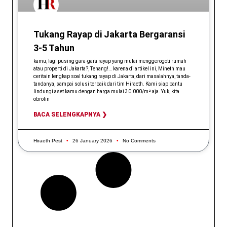
Tukang Rayap di Jakarta Bergaransi
3-5 Tahun
kamu, lagi pusing gara-gara rayap yang mulai menggerogoti rumah
atau properti di Jakarta?, Tenang!… karena di artikel ini, Mineth mau
ceritain lengkap soal tukang rayap di Jakarta, dari masalahnya, tanda-
tandanya, sampai solusi terbaik dari tim Hiraeth. Kami siap bantu
lindungi aset kamu dengan harga mulai 30.000/m² aja. Yuk, kita
obrolin
BACA SELENGKAPNYA ❯
Hiraeth Pest
26 January 2026
No Comments