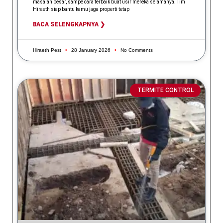
masalah besar, sampe cara terbaik buat usir mereka selamanya. Tim
Hiraeth siap bantu kamu jaga properti tetap
BACA SELENGKAPNYA ❯
Hiraeth Pest
28 January 2026
No Comments
TERMITE CONTROL