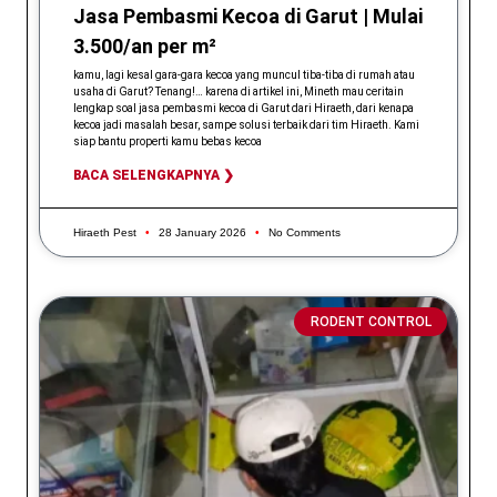
Jasa Pembasmi Kecoa di Garut | Mulai
3.500/an per m²
kamu, lagi kesal gara-gara kecoa yang muncul tiba-tiba di rumah atau
usaha di Garut? Tenang!… karena di artikel ini, Mineth mau ceritain
lengkap soal jasa pembasmi kecoa di Garut dari Hiraeth, dari kenapa
kecoa jadi masalah besar, sampe solusi terbaik dari tim Hiraeth. Kami
siap bantu properti kamu bebas kecoa
BACA SELENGKAPNYA ❯
Hiraeth Pest
28 January 2026
No Comments
RODENT CONTROL