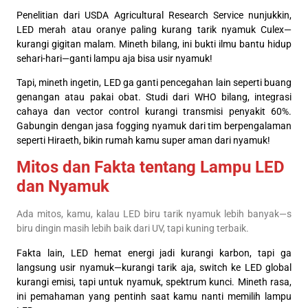
Penelitian dari USDA Agricultural Research Service nunjukkin,
LED merah atau oranye paling kurang tarik nyamuk Culex—
kurangi gigitan malam. Mineth bilang, ini bukti ilmu bantu hidup
sehari-hari—ganti lampu aja bisa usir nyamuk!
Tapi, mineth ingetin, LED ga ganti pencegahan lain seperti buang
genangan atau pakai obat. Studi dari WHO bilang, integrasi
cahaya dan vector control kurangi transmisi penyakit 60%.
Gabungin dengan jasa fogging nyamuk dari tim berpengalaman
seperti Hiraeth, bikin rumah kamu super aman dari nyamuk!
Mitos dan Fakta tentang Lampu LED
dan Nyamuk
Ada mitos, kamu, kalau LED biru tarik nyamuk lebih banyak—s
biru dingin masih lebih baik dari UV, tapi kuning terbaik.
Fakta lain, LED hemat energi jadi kurangi karbon, tapi ga
langsung usir nyamuk—kurangi tarik aja, switch ke LED global
kurangi emisi, tapi untuk nyamuk, spektrum kunci. Mineth rasa,
ini pemahaman yang pentinh saat kamu nanti memilih lampu