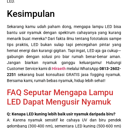
LED.
Kesimpulan
Sekarang kamu udah paham dong, mengapa lampu LED bisa
bantu usir nyamuk dengan spektrum cahayanya yang kurang
menarik buat mereka? Dari fakta ilmu tentang fototaksis sampe
tips praktis, LED bukan sulap tapi pencegahan pintar yang
hemat energi dan kurangi gigitan. Tapi ingat, LED aja ga cukup—
gabungin dengan solusi pro biar rumah benar-benar aman.
Jangan biarkan nyamuk ganggu keluargamu! Hubungi
Customer Service kami di
Hiraeth
melalui WhatsApp
0813-2602-
2251
sekarang buat konsultasi GRATIS jasa fogging nyamuk.
Bersama kami, rumah bebas nyamuk, hidup lebih sehat!
FAQ Seputar Mengapa Lampu
LED Dapat Mengusir Nyamuk
Q: Kenapa LED kuning lebih baik usir nyamuk daripada biru?
A: Karena nyamuk sensitif ke cahaya UV dan biru pendek
gelombang (300-400 nm), sementara LED kuning (500-600 nm)