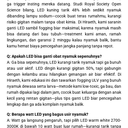
ga trigger insting mereka datang. Studi Royal Society Open
Science bilang, LED kuning tarik 48% lebih sedikit nyamuk
dibanding lampu sodium—cocok buat teras rumahmu, kurangi
risiko gigitan malam tanpa obat kimia. Di Hiraeth, kami saranin
ganti LED sambil fogging biar maksimal, karena nyamuk masih
bisa datang dari bau tubuh—treatment kami aman, ramah
lingkungan, dan garansi 2 minggu kalau nyamuk balik, bantu
kamu hemat biaya pencegahan jangka panjang tanpa repot.
Q: Apakah LED bisa ganti obat nyamuk sepenuhnya?
A: Ga bisa sepenuhnya, LED kurangi tarik nyamuk tapi ga bunuh
atau usir aktif. LED dingin kurangi gigitan 50%, tapi gabungin
dengan kelambu atau hilangkan genangan air biar efektif. Di
Hiraeth, kami edukasi ini dan tawarkan fogging ULV yang bunuh
nyamuk dewasa serta larva—metode kami low-toxic, ga bau, dan
rumah dipakai lagi dalam jam, cocok buat keluarga dengan anak
kecil yang rentan gigitan—plus tips ganti LED biar pencegahan
lengkap dan ga ada komplain nyamuk balik.
Q: Berapa watt LED yang bagus usir nyamuk?
A: Watt ga langsung pengaruh, tapi pilih LED warm white 2700-
3000K di bawah 10 watt buat luar rumah—kurangi tarik tanpa