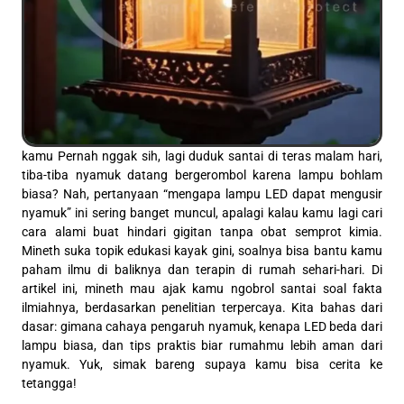
kamu Pernah nggak sih, lagi duduk santai di teras malam hari,
tiba-tiba nyamuk datang bergerombol karena lampu bohlam
biasa? Nah, pertanyaan “mengapa lampu LED dapat mengusir
nyamuk” ini sering banget muncul, apalagi kalau kamu lagi cari
cara alami buat hindari gigitan tanpa obat semprot kimia.
Mineth suka topik edukasi kayak gini, soalnya bisa bantu kamu
paham ilmu di baliknya dan terapin di rumah sehari-hari. Di
artikel ini, mineth mau ajak kamu ngobrol santai soal fakta
ilmiahnya, berdasarkan penelitian terpercaya. Kita bahas dari
dasar: gimana cahaya pengaruh nyamuk, kenapa LED beda dari
lampu biasa, dan tips praktis biar rumahmu lebih aman dari
nyamuk. Yuk, simak bareng supaya kamu bisa cerita ke
tetangga!