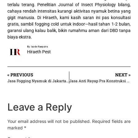
terlalu terang. Penelitian Journal of Insect Physiology bilang,
cahaya rendah intensitas kurangi aktivitas nyamuk betina yang
gigit manusia. Di Hiraeth, kami kasih saran ini pas konsultasi
gratis, sambil fogging cold untuk indoor—hasil tahan 1-2 bulan,
garansi ulang kalau balik, bikin rumahmu aman dari DBD tanpa
biaya ekstra.
By: laode Raeputra
Hiraeth Pest
« PREVIOUS
NEXT »
Jasa Fogging Nyamuk di Jakarta Selatan | Mulai 2.500/an m²
Jasa Anti Rayap Pra Konstruksi di Kabupaten Bogor Hiraeth
Leave a Reply
Your email address will not be published.
Required fields are
marked
*