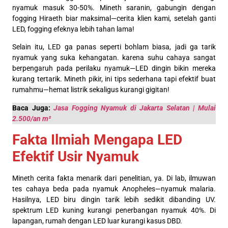
nyamuk masuk 30-50%. Mineth saranin, gabungin dengan
fogging Hiraeth biar maksimal—cerita klien kami, setelah ganti
LED, fogging efeknya lebih tahan lama!
Selain itu, LED ga panas seperti bohlam biasa, jadi ga tarik
nyamuk yang suka kehangatan. karena suhu cahaya sangat
berpengaruh pada perilaku nyamuk—LED dingin bikin mereka
kurang tertarik. Mineth pikir, ini tips sederhana tapi efektif buat
rumahmu—hemat listrik sekaligus kurangi gigitan!
Baca Juga:
Jasa Fogging Nyamuk di Jakarta Selatan | Mulai
2.500/an m²
Fakta Ilmiah Mengapa LED
Efektif Usir Nyamuk
Mineth cerita fakta menarik dari penelitian, ya. Di lab, ilmuwan
tes cahaya beda pada nyamuk Anopheles—nyamuk malaria.
Hasilnya, LED biru dingin tarik lebih sedikit dibanding UV.
spektrum LED kuning kurangi penerbangan nyamuk 40%. Di
lapangan, rumah dengan LED luar kurangi kasus DBD.