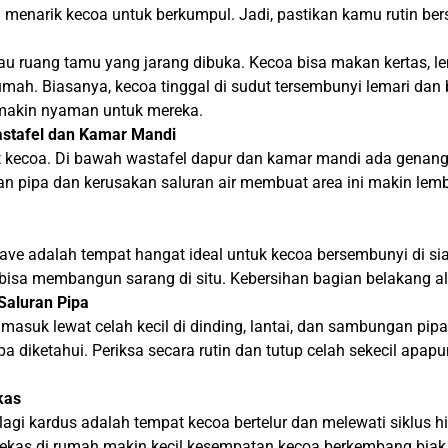
n menarik kecoa untuk berkumpul. Jadi, pastikan kamu rutin ber
 atau ruang tamu yang jarang dibuka. Kecoa bisa makan kertas, 
rumah. Biasanya, kecoa tinggal di sudut tersembunyi lemari da
makin nyaman untuk mereka.
stafel dan Kamar Mandi
t kecoa. Di bawah wastafel dapur dan kamar mandi ada genang
 pipa dan kerusakan saluran air membuat area ini makin lemba
ve adalah tempat hangat ideal untuk kecoa bersembunyi di siang 
a bisa membangun sarang di situ. Kebersihan bagian belakang 
 Saluran Pipa
uk lewat celah kecil di dinding, lantai, dan sambungan pipa air
 diketahui. Periksa secara rutin dan tutup celah sekecil apap
kas
i kardus adalah tempat kecoa bertelur dan melewati siklus h
 bekas di rumah makin kecil kesempatan kecoa berkembang biak