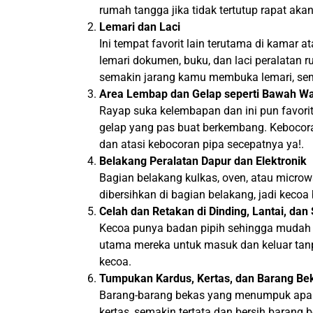
rumah tangga jika tidak tertutup rapat aka
Lemari dan Laci
Ini tempat favorit lain terutama di kamar
lemari dokumen, buku, dan laci peralatan 
semakin jarang kamu membuka lemari, se
Area Lembap dan Gelap seperti Bawah Wa
Rayap suka kelembapan dan ini pun favori
gelap yang pas buat berkembang. Kebocoran
dan atasi kebocoran pipa secepatnya ya!.
Belakang Peralatan Dapur dan Elektronik
Bagian belakang kulkas, oven, atau microwa
dibersihkan di bagian belakang, jadi keco
Celah dan Retakan di Dinding, Lantai, dan
Kecoa punya badan pipih sehingga mudah mas
utama mereka untuk masuk dan keluar tanpa
kecoa.
Tumpukan Kardus, Kertas, dan Barang Be
Barang-barang bekas yang menumpuk apalag
kertas, semakin tertata dan bersih barang