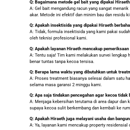
Q: Bagaimana metode gel bait yang dipakai Hirae
A: Gel bait mengandung racun yang sangat menarik
akar. Metode ini efektif dan minim bau dan residu k
Q: Apakah insektisida yang dipakai Hiraeth berbah
A: Tidak, formula insektisida yang kami pakai sud
oleh teknisi profesional kami.
Q: Apakah layanan Hiraeth mencakup pemeriksaan
A: Tentu saja! Tim kami melakukan survei lengkap h
benar tuntas tanpa kecoa tersisa.
Q: Berapa lama waktu yang dibutuhkan untuk treatme
A: Proses treatment biasanya selesai dalam satu h
selama masa garansi 2 minggu kami.
Q: Apa saja tindakan pencegahan agar kecoa tidak b
A: Menjaga kebersihan terutama di area dapur dan 
supaya kecoa sulit berkembang dan kembali ke ru
Q: Apakah Hiraeth juga melayani usaha dan bangun
A: Ya, layanan kami mencakup property residensial