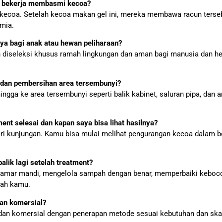
th bekerja membasmi kecoa?
 kecoa. Setelah kecoa makan gel ini, mereka membawa racun ters
imia.
aya bagi anak atau hewan peliharaan?
ah diseleksi khusus ramah lingkungan dan aman bagi manusia dan h
 dan pembersihan area tersembunyi?
ingga ke area tersembunyi seperti balik kabinet, saluran pipa, dan
nt selesai dan kapan saya bisa lihat hasilnya?
ari kunjungan. Kamu bisa mulai melihat pengurangan kecoa dalam b
alik lagi setelah treatment?
kamar mandi, mengelola sampah dengan benar, memperbaiki kebocora
mah kamu.
an komersial?
 dan komersial dengan penerapan metode sesuai kebutuhan dan skal