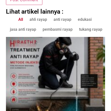
Lihat artikel lainnya :
All
ahli rayap
anti rayap
edukasi
jasa anti rayap
pembasmi rayap
tukang rayap