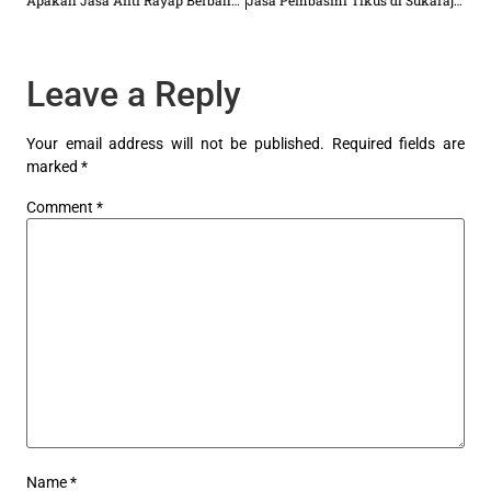
Apakah Jasa Anti Rayap Berbahaya untuk Lingkungan?
Jasa Pembasmi Tikus di Sukaraja | Mulai 3.500/an m²
Leave a Reply
Your email address will not be published.
Required fields are
marked
*
Comment
*
Name
*