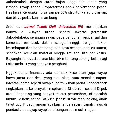
Jabodetabek, dengan curah hujan tinggi dan tanah yang
lembab, rayap tanah (Coptotermes spp.) berkembang pesat.
Hasilnya? Kerusakan bisa sampe 50% struktur kalau dibiarkan,
dan biaya perbaikan melambung.
Studi dari
Jurnal Teknik Sipil Universitas IPB
menunjukkan
bahwa di wilayah urban seperti Jakarta (termasuk
Jabodetabek), serangan rayap pada bangunan residensial dan
komersial termasuk dalam kategori tinggi, dengan faktor
kelembapan dan bahan bangunan kayu sebagai pemicu utama,
sebabkan kerugian material hingga ratusan juta per kasus.
Bayangin, renovasi darurat bisa bikin kantong bolong, belum lagi
risiko ambruk yang bahayain penghuni.
Nggak cuma finansial, ada dampak kesehatan juga—rayap
bawa jamur dan debu yang picu alergi atau masalah napas.
infestasi hama seperti rayap di permukiman padat Jabodetabek
tingkatkan risiko penyakit respiratori, Di daerah seperti Depok
atau Tangerang yang banyak cluster perumahan, ini masalah
umum. Mineth sering liat klien panik: “Kayu atap bolong, anak
takut tidur!” Jadi, jangan abaikan tanda seperti tanah halus di
pondasi atau sayap rayap beterbangan pas musim hujan.