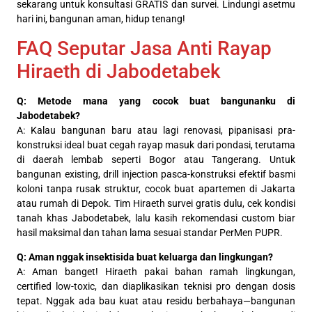
sekarang untuk konsultasi GRATIS dan survei. Lindungi asetmu
hari ini, bangunan aman, hidup tenang!
FAQ Seputar Jasa Anti Rayap
Hiraeth di Jabodetabek
Q: Metode mana yang cocok buat bangunanku di
Jabodetabek?
A: Kalau bangunan baru atau lagi renovasi, pipanisasi pra-
konstruksi ideal buat cegah rayap masuk dari pondasi, terutama
di daerah lembab seperti Bogor atau Tangerang. Untuk
bangunan existing, drill injection pasca-konstruksi efektif basmi
koloni tanpa rusak struktur, cocok buat apartemen di Jakarta
atau rumah di Depok. Tim Hiraeth survei gratis dulu, cek kondisi
tanah khas Jabodetabek, lalu kasih rekomendasi custom biar
hasil maksimal dan tahan lama sesuai standar PerMen PUPR.
Q: Aman nggak insektisida buat keluarga dan lingkungan?
A: Aman banget! Hiraeth pakai bahan ramah lingkungan,
certified low-toxic, dan diaplikasikan teknisi pro dengan dosis
tepat. Nggak ada bau kuat atau residu berbahaya—bangunan