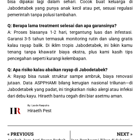
bisa dipakai lagi dalam sehari. Cocok buat keluarga di
Jabodetabek yang punya anak kecil atau pet, sesuai regulasi
pemerintah tanpa polusi tambahan.
Q: Berapa lama treatment selesai dan apa garansinya?
A: Proses biasanya 1-2 hari, tergantung luas dan infestasi.
Garansi 3-5 tahun termasuk monitoring rutin dan ulang gratis
kalau rayap balik. Di iklim tropis Jabodetabek, ini bikin kamu
tenang tanpa khawatir biaya ekstra, plus kami kasih tips
pencegahan seperti kurangi kelembapan.
Q: Apa risiko kalau abaikan rayap di Jabodetabek?
A: Rayap bisa rusak struktur sampe ambruk, biaya renovasi
jutaan. Data ASPPHAMI bilang kerugian nasional triliunan—di
Jabodetabek yang padat, ini tingkatkan risiko alergi atau infeksi
dari debu kayu. Hiraeth bantu cegah dini biar asetmu aman.
By: Laode Raeputra
Hiraeth Pest
« PREVIOUS
NEXT »