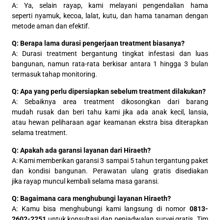
A: Ya, selain rayap, kami melayani pengendalian hama
seperti nyamuk, kecoa, lalat, kutu, dan hama tanaman dengan
metode aman dan efektif.
Q: Berapa lama durasi pengerjaan treatment biasanya?
A: Durasi treatment bergantung tingkat infestasi dan luas
bangunan, namun rata-rata berkisar antara 1 hingga 3 bulan
termasuk tahap monitoring.
Q: Apa yang perlu dipersiapkan sebelum treatment dilakukan?
A: Sebaiknya area treatment dikosongkan dari barang
mudah rusak dan beri tahu kami jika ada anak kecil, lansia,
atau hewan peliharaan agar keamanan ekstra bisa diterapkan
selama treatment.
Q: Apakah ada garansi layanan dari Hiraeth?
A: Kami memberikan garansi 3 sampai 5 tahun tergantung paket
dan kondisi bangunan. Perawatan ulang gratis disediakan
jika rayap muncul kembali selama masa garansi.
Q: Bagaimana cara menghubungi layanan Hiraeth?
A: Kamu bisa menghubungi kami langsung di nomor
0813-
2602-2251
untuk konsultasi dan penjadwalan survei gratis. Tim