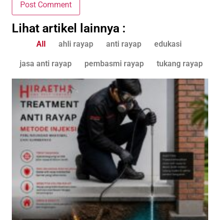
Lihat artikel lainnya :
All
ahli rayap
anti rayap
edukasi
jasa anti rayap
pembasmi rayap
tukang rayap