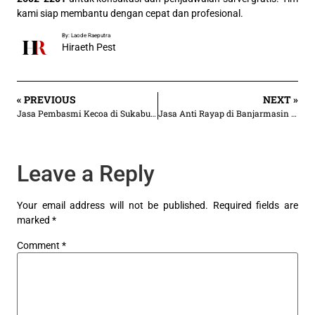
kami siap membantu dengan cepat dan profesional.
By: Laode Raeputra
Hiraeth Pest
« PREVIOUS
NEXT »
Jasa Pembasmi Kecoa di Sukabumi – Harga Mulai Rp 3.500/m²
Jasa Anti Rayap di Banjarmasin Indramayu – Rp 30.000/an m²
Leave a Reply
Your email address will not be published.
Required fields are
marked
*
Comment
*