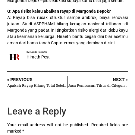
Margonda Depok—plus edukasi supaya kamu bisa jaga sendiri.
Q: Apa risiko kalau abaikan rayap di Margonda Depok?
A: Rayap bisa rusak struktur sampe ambruk, biaya renovasi
jutaan. Studi ASPPHAMI bilang kerugian nasional triliunan—di
Margonda yang padat, ini tingkatkan risiko alergi dari debu kayu
atau keamanan keluarga. Hiraeth bantu cegah dini biar asetmu
aman dari hama tanah Coptotermes yang dominan di sini.
By: Laode Raeputra
Hiraeth Pest
« PREVIOUS
NEXT »
Apakah Rayap Hilang Total Setelah Treatment Jasa Anti Rayap?
Jasa Pembasmi Tikus di Cilegon | Mulai 3.500/an m²
Leave a Reply
Your email address will not be published.
Required fields are
marked
*