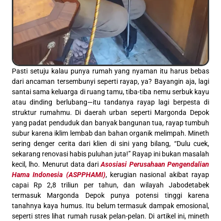
Pasti setuju kalau punya rumah yang nyaman itu harus bebas
dari ancaman tersembunyi seperti rayap, ya? Bayangin aja, lagi
santai sama keluarga di ruang tamu, tiba-tiba nemu serbuk kayu
atau dinding berlubang—itu tandanya rayap lagi berpesta di
struktur rumahmu. Di daerah urban seperti Margonda Depok
yang padat penduduk dan banyak bangunan tua, rayap tumbuh
subur karena iklim lembab dan bahan organik melimpah. Mineth
sering denger cerita dari klien di sini yang bilang, “Dulu cuek,
sekarang renovasi habis puluhan juta!” Rayap ini bukan masalah
kecil, lho. Menurut data dari
Asosiasi Perusahaan Pengendalian
Hama Indonesia (ASPPHAMI)
, kerugian nasional akibat rayap
capai Rp 2,8 triliun per tahun, dan wilayah Jabodetabek
termasuk Margonda Depok punya potensi tinggi karena
tanahnya kaya humus. Itu belum termasuk dampak emosional,
seperti stres lihat rumah rusak pelan-pelan. Di artikel ini, mineth