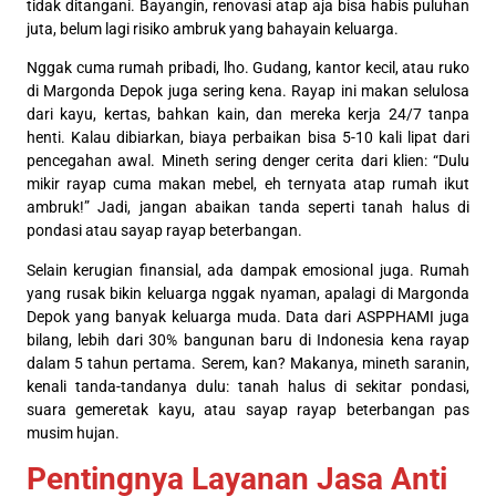
tidak ditangani. Bayangin, renovasi atap aja bisa habis puluhan
juta, belum lagi risiko ambruk yang bahayain keluarga.
Nggak cuma rumah pribadi, lho. Gudang, kantor kecil, atau ruko
di Margonda Depok juga sering kena. Rayap ini makan selulosa
dari kayu, kertas, bahkan kain, dan mereka kerja 24/7 tanpa
henti. Kalau dibiarkan, biaya perbaikan bisa 5-10 kali lipat dari
pencegahan awal. Mineth sering denger cerita dari klien: “Dulu
mikir rayap cuma makan mebel, eh ternyata atap rumah ikut
ambruk!” Jadi, jangan abaikan tanda seperti tanah halus di
pondasi atau sayap rayap beterbangan.
Selain kerugian finansial, ada dampak emosional juga. Rumah
yang rusak bikin keluarga nggak nyaman, apalagi di Margonda
Depok yang banyak keluarga muda. Data dari ASPPHAMI juga
bilang, lebih dari 30% bangunan baru di Indonesia kena rayap
dalam 5 tahun pertama. Serem, kan? Makanya, mineth saranin,
kenali tanda-tandanya dulu: tanah halus di sekitar pondasi,
suara gemeretak kayu, atau sayap rayap beterbangan pas
musim hujan.
Pentingnya Layanan Jasa Anti