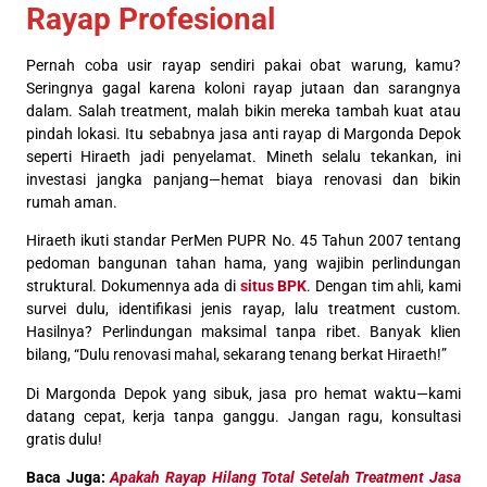
Rayap Profesional
Pernah coba usir rayap sendiri pakai obat warung, kamu?
Seringnya gagal karena koloni rayap jutaan dan sarangnya
dalam. Salah treatment, malah bikin mereka tambah kuat atau
pindah lokasi. Itu sebabnya jasa anti rayap di Margonda Depok
seperti Hiraeth jadi penyelamat. Mineth selalu tekankan, ini
investasi jangka panjang—hemat biaya renovasi dan bikin
rumah aman.
Hiraeth ikuti standar PerMen PUPR No. 45 Tahun 2007 tentang
pedoman bangunan tahan hama, yang wajibin perlindungan
struktural. Dokumennya ada di
situs BPK
. Dengan tim ahli, kami
survei dulu, identifikasi jenis rayap, lalu treatment custom.
Hasilnya? Perlindungan maksimal tanpa ribet. Banyak klien
bilang, “Dulu renovasi mahal, sekarang tenang berkat Hiraeth!”
Di Margonda Depok yang sibuk, jasa pro hemat waktu—kami
datang cepat, kerja tanpa ganggu. Jangan ragu, konsultasi
gratis dulu!
Baca Juga:
Apakah Rayap Hilang Total Setelah Treatment Jasa