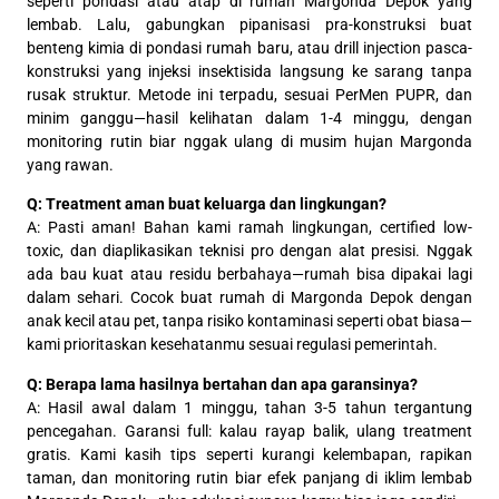
seperti pondasi atau atap di rumah Margonda Depok yang
lembab. Lalu, gabungkan pipanisasi pra-konstruksi buat
benteng kimia di pondasi rumah baru, atau drill injection pasca-
konstruksi yang injeksi insektisida langsung ke sarang tanpa
rusak struktur. Metode ini terpadu, sesuai PerMen PUPR, dan
minim ganggu—hasil kelihatan dalam 1-4 minggu, dengan
monitoring rutin biar nggak ulang di musim hujan Margonda
yang rawan.
Q: Treatment aman buat keluarga dan lingkungan?
A: Pasti aman! Bahan kami ramah lingkungan, certified low-
toxic, dan diaplikasikan teknisi pro dengan alat presisi. Nggak
ada bau kuat atau residu berbahaya—rumah bisa dipakai lagi
dalam sehari. Cocok buat rumah di Margonda Depok dengan
anak kecil atau pet, tanpa risiko kontaminasi seperti obat biasa—
kami prioritaskan kesehatanmu sesuai regulasi pemerintah.
Q: Berapa lama hasilnya bertahan dan apa garansinya?
A: Hasil awal dalam 1 minggu, tahan 3-5 tahun tergantung
pencegahan. Garansi full: kalau rayap balik, ulang treatment
gratis. Kami kasih tips seperti kurangi kelembapan, rapikan
taman, dan monitoring rutin biar efek panjang di iklim lembab