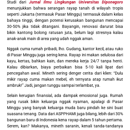
Studi dari
Jurnal Ilmu Lingkungan Universitas Diponegoro
menunjukkan bahwa serangan rayap tanah di wilayah tropis
seperti Jakarta (termasuk Pasar Minggu) termasuk dalam kelas
bahaya tinggi, dengan potensi kerusakan bangunan mencapai
30-50% jika tidak ditangani. Bayangin, renovasi darurat bisa
bikin kantong bolong ratusan juta, belum lagi stresnya kalau
anak-anak main di area yang udah nggak aman.
Nggak cuma rumah pribadi, lho. Gudang, kantor kecil, atau ruko
di Pasar Minggu juga sering kena. Rayap ini makan selulosa dari
kayu, kertas, bahkan kain, dan mereka kerja 24/7 tanpa henti.
Kalau dibiarkan, biaya perbaikan bisa 5-10 kali lipat dari
pencegahan awal. Mineth sering denger cerita dari klien: “Dulu
mikir rayap cuma makan mebel, eh ternyata atap rumah ikut
ambruk!” Jadi, jangan tunggu sampai terlambat, ya.
Selain kerugian finansial, ada dampak emosional juga. Rumah
yang rusak bikin keluarga nggak nyaman, apalagi di Pasar
Minggu yang banyak keluarga muda baru pindah ke sini buat
suasana tenang. Data dari ASPPHAMI juga bilang, lebih dari 30%
bangunan baru di Indonesia kena rayap dalam 5 tahun pertama.
Serem, kan? Makanya, mineth saranin, kenali tanda-tandanya