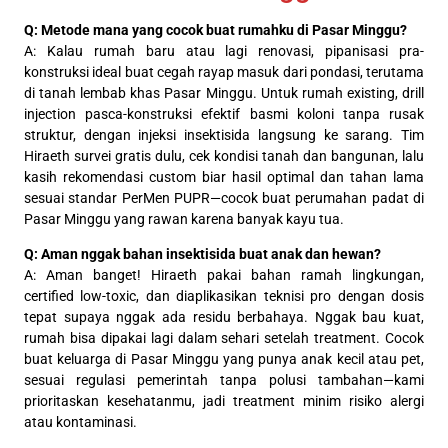
Q: Metode mana yang cocok buat rumahku di Pasar Minggu?
A: Kalau rumah baru atau lagi renovasi, pipanisasi pra-
konstruksi ideal buat cegah rayap masuk dari pondasi, terutama
di tanah lembab khas Pasar Minggu. Untuk rumah existing, drill
injection pasca-konstruksi efektif basmi koloni tanpa rusak
struktur, dengan injeksi insektisida langsung ke sarang. Tim
Hiraeth survei gratis dulu, cek kondisi tanah dan bangunan, lalu
kasih rekomendasi custom biar hasil optimal dan tahan lama
sesuai standar PerMen PUPR—cocok buat perumahan padat di
Pasar Minggu yang rawan karena banyak kayu tua.
Q: Aman nggak bahan insektisida buat anak dan hewan?
A: Aman banget! Hiraeth pakai bahan ramah lingkungan,
certified low-toxic, dan diaplikasikan teknisi pro dengan dosis
tepat supaya nggak ada residu berbahaya. Nggak bau kuat,
rumah bisa dipakai lagi dalam sehari setelah treatment. Cocok
buat keluarga di Pasar Minggu yang punya anak kecil atau pet,
sesuai regulasi pemerintah tanpa polusi tambahan—kami
prioritaskan kesehatanmu, jadi treatment minim risiko alergi
atau kontaminasi.