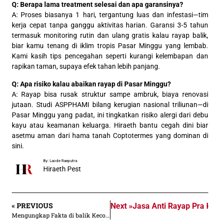
Q: Berapa lama treatment selesai dan apa garansinya?
A: Proses biasanya 1 hari, tergantung luas dan infestasi—tim
kerja cepat tanpa ganggu aktivitas harian. Garansi 3-5 tahun
termasuk monitoring rutin dan ulang gratis kalau rayap balik,
biar kamu tenang di iklim tropis Pasar Minggu yang lembab.
Kami kasih tips pencegahan seperti kurangi kelembapan dan
rapikan taman, supaya efek tahan lebih panjang.
Q: Apa risiko kalau abaikan rayap di Pasar Minggu?
A: Rayap bisa rusak struktur sampe ambruk, biaya renovasi
jutaan. Studi ASPPHAMI bilang kerugian nasional triliunan—di
Pasar Minggu yang padat, ini tingkatkan risiko alergi dari debu
kayu atau keamanan keluarga. Hiraeth bantu cegah dini biar
asetmu aman dari hama tanah Coptotermes yang dominan di
sini.
By: Laode Raeputra
Hiraeth Pest
« PREVIOUS
Next »
Jasa Anti Rayap Pra Kon
Mengungkap Fakta di balik Kecoa adalah Hama Terkuat di dunia