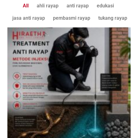
All
ahli rayap
anti rayap
edukasi
jasa anti rayap
pembasmi rayap
tukang rayap