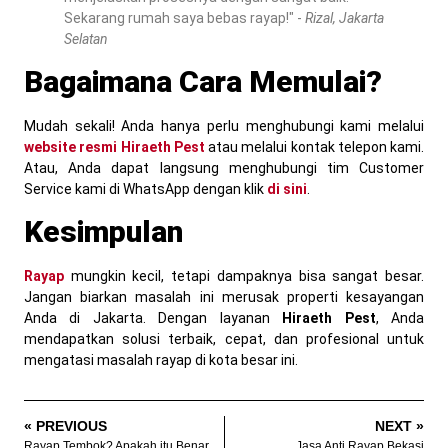
Sekarang rumah saya bebas rayap!" -
Rizal, Jakarta
Selatan
Bagaimana Cara Memulai?
Mudah sekali! Anda hanya perlu menghubungi kami melalui
website resmi Hiraeth Pest
atau melalui kontak telepon kami.
Atau, Anda dapat langsung menghubungi tim Customer
Service kami di WhatsApp dengan klik
di sini
.
Kesimpulan
Rayap
mungkin kecil, tetapi dampaknya bisa sangat besar.
Jangan biarkan masalah ini merusak properti kesayangan
Anda di Jakarta. Dengan layanan
Hiraeth Pest
, Anda
mendapatkan solusi terbaik, cepat, dan profesional untuk
mengatasi masalah rayap di kota besar ini.
« PREVIOUS
NEXT »
Rayap Tembok? Apakah itu Benar Ada?
Jasa Anti Rayap Bekasi