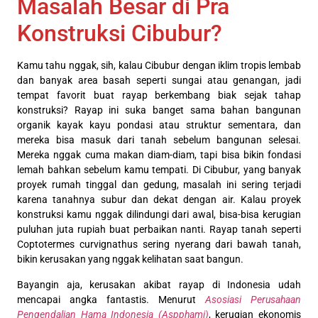
Masalah Besar di Pra
Konstruksi Cibubur?
Kamu tahu nggak, sih, kalau Cibubur dengan iklim tropis lembab
dan banyak area basah seperti sungai atau genangan, jadi
tempat favorit buat rayap berkembang biak sejak tahap
konstruksi? Rayap ini suka banget sama bahan bangunan
organik kayak kayu pondasi atau struktur sementara, dan
mereka bisa masuk dari tanah sebelum bangunan selesai.
Mereka nggak cuma makan diam-diam, tapi bisa bikin fondasi
lemah bahkan sebelum kamu tempati. Di Cibubur, yang banyak
proyek rumah tinggal dan gedung, masalah ini sering terjadi
karena tanahnya subur dan dekat dengan air. Kalau proyek
konstruksi kamu nggak dilindungi dari awal, bisa-bisa kerugian
puluhan juta rupiah buat perbaikan nanti. Rayap tanah seperti
Coptotermes curvignathus sering nyerang dari bawah tanah,
bikin kerusakan yang nggak kelihatan saat bangun.
Bayangin aja, kerusakan akibat rayap di Indonesia udah
mencapai angka fantastis. Menurut
Asosiasi Perusahaan
Pengendalian Hama Indonesia (Aspphami)
, kerugian ekonomis