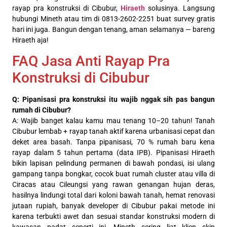
rayap pra konstruksi di Cibubur,
Hiraeth
solusinya. Langsung
hubungi Mineth atau tim di 0813-2602-2251 buat survey gratis
hari ini juga. Bangun dengan tenang, aman selamanya — bareng
Hiraeth aja!
FAQ Jasa Anti Rayap Pra
Konstruksi di Cibubur
Q: Pipanisasi pra konstruksi itu wajib nggak sih pas bangun
rumah di Cibubur?
A: Wajib banget kalau kamu mau tenang 10–20 tahun! Tanah
Cibubur lembab + rayap tanah aktif karena urbanisasi cepat dan
deket area basah. Tanpa pipanisasi, 70 % rumah baru kena
rayap dalam 5 tahun pertama (data IPB). Pipanisasi Hiraeth
bikin lapisan pelindung permanen di bawah pondasi, isi ulang
gampang tanpa bongkar, cocok buat rumah cluster atau villa di
Ciracas atau Cileungsi yang rawan genangan hujan deras,
hasilnya lindungi total dari koloni bawah tanah, hemat renovasi
jutaan rupiah, banyak developer di Cibubur pakai metode ini
karena terbukti awet dan sesuai standar konstruksi modern di