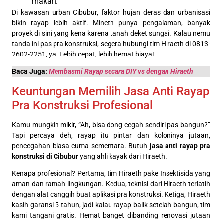
makan.
Di kawasan urban Cibubur, faktor hujan deras dan urbanisasi
bikin rayap lebih aktif. Mineth punya pengalaman, banyak
proyek di sini yang kena karena tanah deket sungai. Kalau nemu
tanda ini pas pra konstruksi, segera hubungi tim Hiraeth di 0813-
2602-2251, ya. Lebih cepat, lebih hemat biaya!
Baca Juga:
Membasmi Rayap secara DIY vs dengan Hiraeth
Keuntungan Memilih Jasa Anti Rayap
Pra Konstruksi Profesional
Kamu mungkin mikir, “Ah, bisa dong cegah sendiri pas bangun?”
Tapi percaya deh, rayap itu pintar dan koloninya jutaan,
pencegahan biasa cuma sementara. Butuh
jasa anti rayap pra
konstruksi di Cibubur
yang ahli kayak dari Hiraeth.
Kenapa profesional? Pertama, tim Hiraeth pake Insektisida yang
aman dan ramah lingkungan. Kedua, teknisi dari Hiraeth terlatih
dengan alat canggih buat aplikasi pra konstruksi. Ketiga, Hiraeth
kasih garansi 5 tahun, jadi kalau rayap balik setelah bangun, tim
kami tangani gratis. Hemat banget dibanding renovasi jutaan