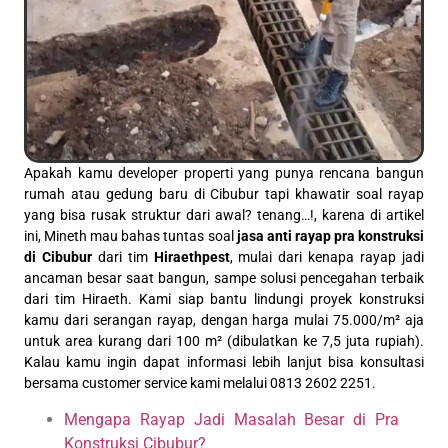
Apakah kamu developer properti yang punya rencana bangun
rumah atau gedung baru di Cibubur tapi khawatir soal rayap
yang bisa rusak struktur dari awal? tenang…!, karena di artikel
ini, Mineth mau bahas tuntas soal
jasa anti rayap pra konstruksi
di Cibubur
dari tim
Hiraethpest
, mulai dari kenapa rayap jadi
ancaman besar saat bangun, sampe solusi pencegahan terbaik
dari tim Hiraeth. Kami siap bantu lindungi proyek konstruksi
kamu dari serangan rayap, dengan harga mulai 75.000/m² aja
untuk area kurang dari 100 m² (dibulatkan ke 7,5 juta rupiah).
Kalau kamu ingin dapat informasi lebih lanjut bisa konsultasi
bersama customer service kami melalui 0813 2602 2251.
Mengapa Rayap Jadi Masalah Besar di Pra
Konstruksi Cibubur?