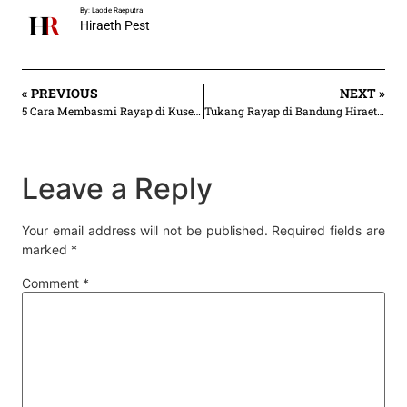
By: Laode Raeputra
Hiraeth Pest
« PREVIOUS
NEXT »
5 Cara Membasmi Rayap di Kusen Pintu yang Ampuh
Tukang Rayap di Bandung Hiraethpest | Mulai 30.000/an per m²
Leave a Reply
Your email address will not be published.
Required fields are
marked
*
Comment
*