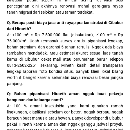
kawasan padat seperti ini, Mineth sering liat klien skip
pencegahan dini akhirnya renovasi mahal gara-gara rayap
tanah migrasi dari selokan atau taman terdekat.
Q: Berapa pasti biaya jasa anti rayap pra konstruksi di Cibubur
dari Hiraeth?
A: <100 m² = Rp 7.500.000 flat (dibulatkan), ≥100 m² = Rp
75.000/m². Udah termasuk survey gratis, pipanisasi lengkap,
bahan premium, dan garansi 5 tahun tertulis. Nggak ada biaya
tambahan mendadak. Mau estimasi akurat sesuai luas tanah
kamu di Cibubur deket mall atau perumahan baru? Telepon
0813-2602-2251 sekarang, Mineth kasih detail transparan
lengkap laporan foto kondisi situs, banyak klien lokal bilang
worth it banget karena selamatin biaya renovasi besar jangka
panjang.
Q: Bahan pipanisasi Hiraeth aman nggak buat pekerja
bangunan dan keluarga nanti?
A: 100 % aman! Insektisida yang kami gunakan ramah
lingkungan, diaplikasi sebelum cor beton, nggak berbau, nggak
beracun buat manusia atau hewan. Banyak developer di Cibubur
pakai Hiraeth karena aman dan nggak ganggu jadwal proyek,