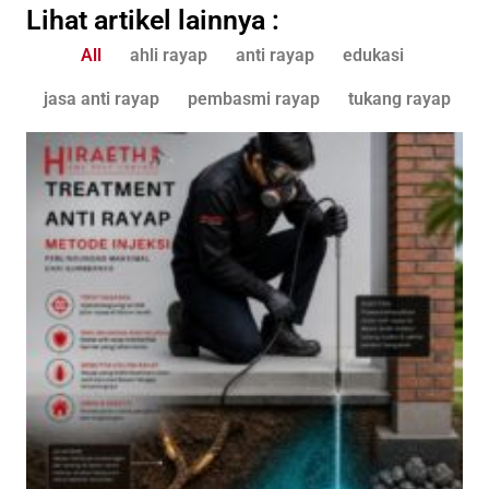
Lihat artikel lainnya :
All
ahli rayap
anti rayap
edukasi
jasa anti rayap
pembasmi rayap
tukang rayap