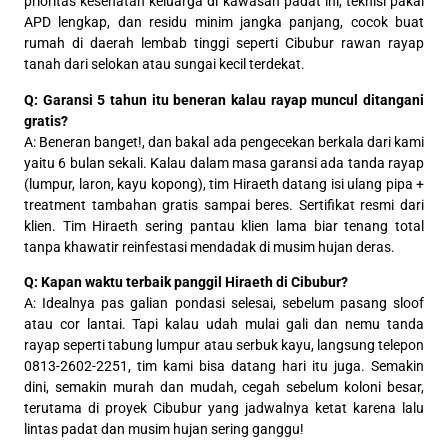
prioritas kesehatan keluarga di kawasan padat ini, teknisi pakai
APD lengkap, dan residu minim jangka panjang, cocok buat
rumah di daerah lembab tinggi seperti Cibubur rawan rayap
tanah dari selokan atau sungai kecil terdekat.
Q: Garansi 5 tahun itu beneran kalau rayap muncul ditangani
gratis?
A: Beneran banget!, dan bakal ada pengecekan berkala dari kami
yaitu 6 bulan sekali. Kalau dalam masa garansi ada tanda rayap
(lumpur, laron, kayu kopong), tim Hiraeth datang isi ulang pipa +
treatment tambahan gratis sampai beres. Sertifikat resmi dari
klien. Tim Hiraeth sering pantau klien lama biar tenang total
tanpa khawatir reinfestasi mendadak di musim hujan deras.
Q: Kapan waktu terbaik panggil Hiraeth di Cibubur?
A: Idealnya pas galian pondasi selesai, sebelum pasang sloof
atau cor lantai. Tapi kalau udah mulai gali dan nemu tanda
rayap seperti tabung lumpur atau serbuk kayu, langsung telepon
0813-2602-2251, tim kami bisa datang hari itu juga. Semakin
dini, semakin murah dan mudah, cegah sebelum koloni besar,
terutama di proyek Cibubur yang jadwalnya ketat karena lalu
lintas padat dan musim hujan sering ganggu!