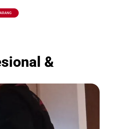
KARANG
sional &