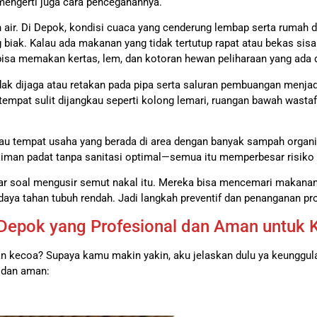
a mengerti juga cara pencegahannya.
air. Di Depok, kondisi cuaca yang cenderung lembap serta rumah 
 biak. Kalau ada makanan yang tidak tertutup rapat atau bekas sis
bisa memakan kertas, lem, dan kotoran hewan peliharaan yang ada 
g tidak dijaga atau retakan pada pipa serta saluran pembuangan men
i tempat sulit dijangkau seperti kolong lemari, ruangan bawah wast
tau tempat usaha yang berada di area dengan banyak sampah organi
an padat tanpa sanitasi optimal—semua itu memperbesar risiko i
r soal mengusir semut nakal itu. Mereka bisa mencemari makanan,
aya tahan tubuh rendah. Jadi langkah preventif dan penanganan pro
Depok yang Profesional dan Aman untuk
an kecoa? Supaya kamu makin yakin, aku jelaskan dulu ya keungg
 dan aman: