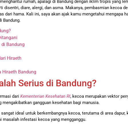
menghantui rumah, apalagi di Bandung dengan iklim tropis yang l
i disentri, diare, alergi, dan asma. Makanya, pembasmian kecoa de
as dari hama. Kali ini, saya akan ajak kamu mengetahui mengapa 
di Bandung.
dung?
Ditangani
 di Bandung
ri Hiraeth
 Hiraeth Bandung
lah Serius di Bandung?
ormasi dari
Kementerian Kesehatan RI
, kecoa merupakan vektor pen
ang mengakibatkan gangguan kesehatan bagi manusia.
i sangat ideal untuk berkembangnya kecoa, terutama di area dapur,
i masalah infestasi kecoa yang mengganggu.