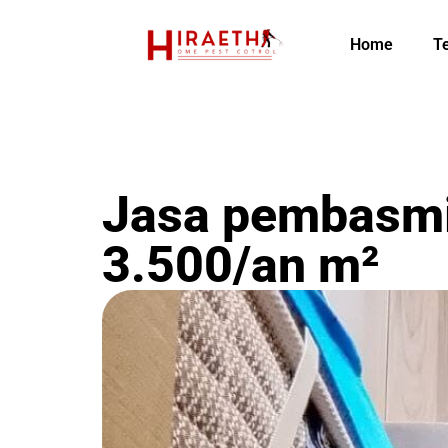
Home
T
Jasa pembasmi 
3.500/an m²