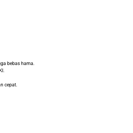
ngga bebas hama.
KI.
n cepat.