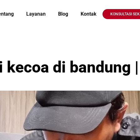
entang
Layanan
Blog
Kontak
KONSULTASI SE
kecoa di bandung |