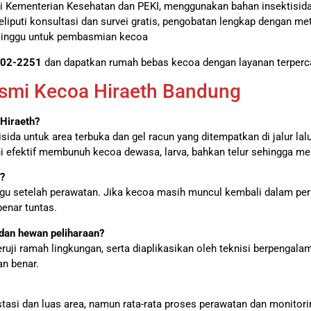
dari Kementerian Kesehatan dan PEKI, menggunakan bahan insektis
iputi konsultasi dan survei gratis, pengobatan lengkap dengan me
 minggu untuk pembasmian kecoa
02-2251
dan dapatkan rumah bebas kecoa dengan layanan terperca
smi Kecoa Hiraeth Bandung
Hiraeth?
a untuk area terbuka dan gel racun yang ditempatkan di jalur lalu
ni efektif membunuh kecoa dewasa, larva, bahkan telur sehingga men
?
ggu setelah perawatan. Jika kecoa masih muncul kembali dalam pe
benar tuntas.
dan hewan peliharaan?
eruji ramah lingkungan, serta diaplikasikan oleh teknisi berpenga
n benar.
estasi dan luas area, namun rata-rata proses perawatan dan monito