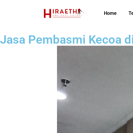
Home
T
Jasa Pembasmi Kecoa di 