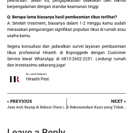
peliharaan. Selain itu, pengaplikasian dilakukan oleh teknisi
berpengalaman dengan standar keamanan tinggi.
Q: Berapa lama biasanya hasil pembasmian tikus terlihat?
A: Setelah treatment, biasanya dalam 1-2 minggu kamu sudah
merasakan pengurangan signifikan populasi tikus di rumah atau
usaha kamu.
Segera konsultasi dan jadwalkan survei layanan pembasmian
tikus profesional Hiraeth di Bojonggede dengan Customer
Service lewat WhatsApp di 0813-2602-2251. Lindungi rumah
dan investasimu sekarang juga!
By: Laode Raeputra
Hiraeth Pest
« PREVIOUS
NEXT »
Jasa Anti Rayap di Bekasi Utara | Rp 30.000/an m²
6 Rekomendasi Kayu yang Tidak Dimakan Rayap untuk Furniturmu
Leave a Reply