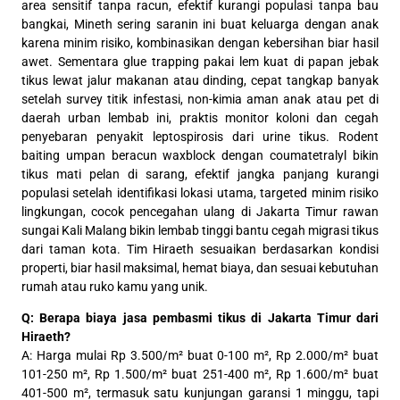
area sensitif tanpa racun, efektif kurangi populasi tanpa bau
bangkai, Mineth sering saranin ini buat keluarga dengan anak
karena minim risiko, kombinasikan dengan kebersihan biar hasil
awet. Sementara glue trapping pakai lem kuat di papan jebak
tikus lewat jalur makanan atau dinding, cepat tangkap banyak
setelah survey titik infestasi, non-kimia aman anak atau pet di
daerah urban lembab ini, praktis monitor koloni dan cegah
penyebaran penyakit leptospirosis dari urine tikus. Rodent
baiting umpan beracun waxblock dengan coumatetralyl bikin
tikus mati pelan di sarang, efektif jangka panjang kurangi
populasi setelah identifikasi lokasi utama, targeted minim risiko
lingkungan, cocok pencegahan ulang di Jakarta Timur rawan
sungai Kali Malang bikin lembab tinggi bantu cegah migrasi tikus
dari taman kota. Tim Hiraeth sesuaikan berdasarkan kondisi
properti, biar hasil maksimal, hemat biaya, dan sesuai kebutuhan
rumah atau ruko kamu yang unik.
Q: Berapa biaya jasa pembasmi tikus di Jakarta Timur dari
Hiraeth?
A: Harga mulai Rp 3.500/m² buat 0-100 m², Rp 2.000/m² buat
101-250 m², Rp 1.500/m² buat 251-400 m², Rp 1.600/m² buat
401-500 m², termasuk satu kunjungan garansi 1 minggu, tapi