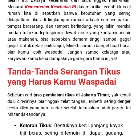
Selain itu, bahaya kesehatan dari tikus nggak main-main.
Menurut
Kementerian Kesehatan RI
dalam artikel cegah tikus di
rumah kita di sebutkan bahwa kebutuhan yang sering
didapatkan tikus di lingkungan rumah adalah sumber pakan,
tempat bersarang, dan tempat berlindung, yang bikin mereka
mudah tularkan leptospirosis lewat urine yang kontaminasi air
atau makanan, bisa sebabkan demam tinggi sampai gagal
ginjal. Untuk detail lebih lanjut, Mineth saranin banget buat baca,
biar kamu lebih waspada. Jangan sampe keluarga atau
karyawan kamu kena dampaknya gara-gara hama ini, ya!
Tanda-Tanda Serangan Tikus
yang Harus Kamu Waspadai
Sebelum cari
jasa pembasmi tikus di Jakarta Timur
, yuk kenali
dulu ciri-cirinya biar nggak telat tangani. Mineth sering denger
cerita klien yang baru sadar setelah kerusakan udah parah. Ini
nih tanda-tandanya:
Kotoran Tikus
: Bentuknya kecil panjang kayak
biji beras, sering ditemuin di dapur, gudang,