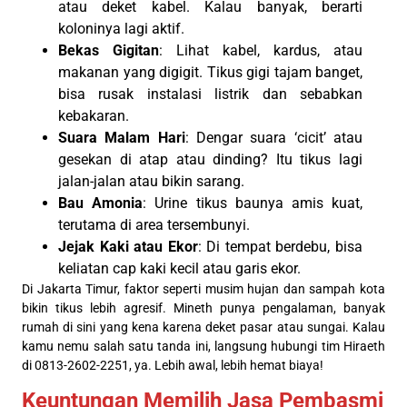
atau deket kabel. Kalau banyak, berarti
koloninya lagi aktif.
Bekas Gigitan
: Lihat kabel, kardus, atau
makanan yang digigit. Tikus gigi tajam banget,
bisa rusak instalasi listrik dan sebabkan
kebakaran.
Suara Malam Hari
: Dengar suara ‘cicit’ atau
gesekan di atap atau dinding? Itu tikus lagi
jalan-jalan atau bikin sarang.
Bau Amonia
: Urine tikus baunya amis kuat,
terutama di area tersembunyi.
Jejak Kaki atau Ekor
: Di tempat berdebu, bisa
keliatan cap kaki kecil atau garis ekor.
Di Jakarta Timur, faktor seperti musim hujan dan sampah kota
bikin tikus lebih agresif. Mineth punya pengalaman, banyak
rumah di sini yang kena karena deket pasar atau sungai. Kalau
kamu nemu salah satu tanda ini, langsung hubungi tim Hiraeth
di 0813-2602-2251, ya. Lebih awal, lebih hemat biaya!
Keuntungan Memilih Jasa Pembasmi