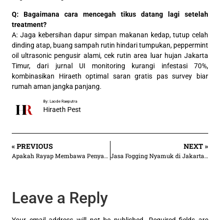
Q: Bagaimana cara mencegah tikus datang lagi setelah
treatment?
A: Jaga kebersihan dapur simpan makanan kedap, tutup celah
dinding atap, buang sampah rutin hindari tumpukan, peppermint
oil ultrasonic pengusir alami, cek rutin area luar hujan Jakarta
Timur, dari jurnal UI monitoring kurangi infestasi 70%,
kombinasikan Hiraeth optimal saran gratis pas survey biar
rumah aman jangka panjang.
By: Laode Raeputra
Hiraeth Pest
« PREVIOUS
NEXT »
Apakah Rayap Membawa Penyakit bagi Manusia? Ini Faktanya!
Jasa Fogging Nyamuk di Jakarta Timur | Mulai 2.500/an m²
Leave a Reply
Your email address will not be published.
Required fields are