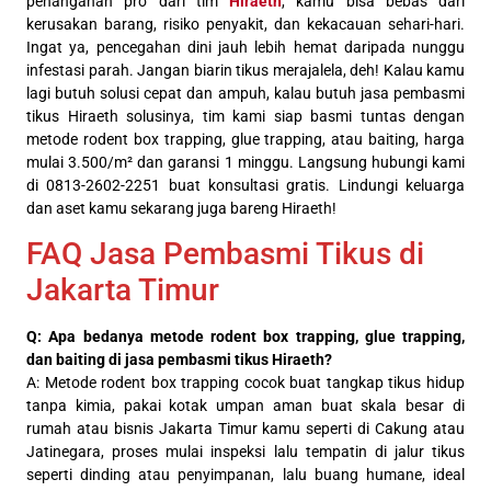
penanganan pro dari tim
Hiraeth
, kamu bisa bebas dari
kerusakan barang, risiko penyakit, dan kekacauan sehari-hari.
Ingat ya, pencegahan dini jauh lebih hemat daripada nunggu
infestasi parah. Jangan biarin tikus merajalela, deh! Kalau kamu
lagi butuh solusi cepat dan ampuh, kalau butuh jasa pembasmi
tikus Hiraeth solusinya, tim kami siap basmi tuntas dengan
metode rodent box trapping, glue trapping, atau baiting, harga
mulai 3.500/m² dan garansi 1 minggu. Langsung hubungi kami
di 0813-2602-2251 buat konsultasi gratis. Lindungi keluarga
dan aset kamu sekarang juga bareng Hiraeth!
FAQ Jasa Pembasmi Tikus di
Jakarta Timur
Q: Apa bedanya metode rodent box trapping, glue trapping,
dan baiting di jasa pembasmi tikus Hiraeth?
A: Metode rodent box trapping cocok buat tangkap tikus hidup
tanpa kimia, pakai kotak umpan aman buat skala besar di
rumah atau bisnis Jakarta Timur kamu seperti di Cakung atau
Jatinegara, proses mulai inspeksi lalu tempatin di jalur tikus
seperti dinding atau penyimpanan, lalu buang humane, ideal