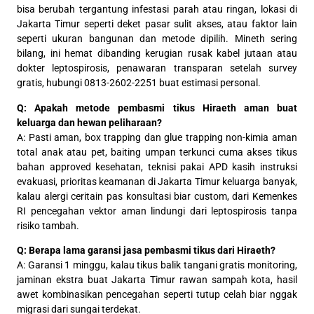
bisa berubah tergantung infestasi parah atau ringan, lokasi di
Jakarta Timur seperti deket pasar sulit akses, atau faktor lain
seperti ukuran bangunan dan metode dipilih. Mineth sering
bilang, ini hemat dibanding kerugian rusak kabel jutaan atau
dokter leptospirosis, penawaran transparan setelah survey
gratis, hubungi 0813-2602-2251 buat estimasi personal.
Q: Apakah metode pembasmi tikus Hiraeth aman buat
keluarga dan hewan peliharaan?
A: Pasti aman, box trapping dan glue trapping non-kimia aman
total anak atau pet, baiting umpan terkunci cuma akses tikus
bahan approved kesehatan, teknisi pakai APD kasih instruksi
evakuasi, prioritas keamanan di Jakarta Timur keluarga banyak,
kalau alergi ceritain pas konsultasi biar custom, dari Kemenkes
RI pencegahan vektor aman lindungi dari leptospirosis tanpa
risiko tambah.
Q: Berapa lama garansi jasa pembasmi tikus dari Hiraeth?
A: Garansi 1 minggu, kalau tikus balik tangani gratis monitoring,
jaminan ekstra buat Jakarta Timur rawan sampah kota, hasil
awet kombinasikan pencegahan seperti tutup celah biar nggak
migrasi dari sungai terdekat.