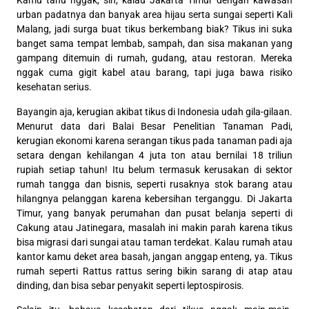
Kamu tahu nggak, sih, kalau Jakarta Timur dengan kawasan
urban padatnya dan banyak area hijau serta sungai seperti Kali
Malang, jadi surga buat tikus berkembang biak? Tikus ini suka
banget sama tempat lembab, sampah, dan sisa makanan yang
gampang ditemuin di rumah, gudang, atau restoran. Mereka
nggak cuma gigit kabel atau barang, tapi juga bawa risiko
kesehatan serius.
Bayangin aja, kerugian akibat tikus di Indonesia udah gila-gilaan.
Menurut data dari Balai Besar Penelitian Tanaman Padi,
kerugian ekonomi karena serangan tikus pada tanaman padi aja
setara dengan kehilangan 4 juta ton atau bernilai 18 triliun
rupiah setiap tahun! Itu belum termasuk kerusakan di sektor
rumah tangga dan bisnis, seperti rusaknya stok barang atau
hilangnya pelanggan karena kebersihan terganggu. Di Jakarta
Timur, yang banyak perumahan dan pusat belanja seperti di
Cakung atau Jatinegara, masalah ini makin parah karena tikus
bisa migrasi dari sungai atau taman terdekat. Kalau rumah atau
kantor kamu deket area basah, jangan anggap enteng, ya. Tikus
rumah seperti Rattus rattus sering bikin sarang di atap atau
dinding, dan bisa sebar penyakit seperti leptospirosis.