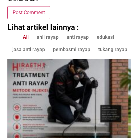
Lihat artikel lainnya :
All
ahli rayap
anti rayap
edukasi
jasa anti rayap
pembasmi rayap
tukang rayap