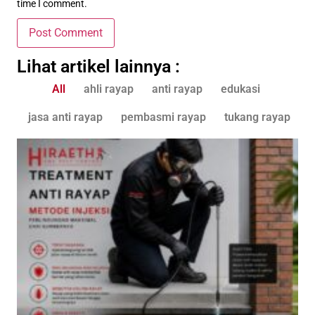
time I comment.
Lihat artikel lainnya :
All
ahli rayap
anti rayap
edukasi
jasa anti rayap
pembasmi rayap
tukang rayap