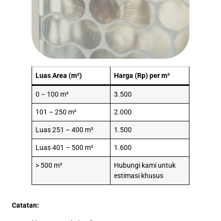
Luas Area (m²)
Harga (Rp) per m²
0 – 100 m²
3.500
101 – 250 m²
2.000
Luas 251 – 400 m²
1.500
Luas 401 – 500 m²
1.600
> 500 m²
Hubungi kami untuk
estimasi khusus
Catatan: