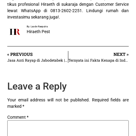
tikus profesional Hiraeth di sukaraja dengan Customer Service
lewat WhatsApp di 0813-2602-2251. Lindungi rumah dan
investasimu sekarang juga!.
By: Laode Raeputra
Hiraeth Pest
« PREVIOUS
NEXT »
Jasa Anti Rayap di Jabodetabek | Mulai Rp 30.000/an m²
Ternyata ini Fakta Kenapa di Indonesia Banyak Sekali Rayap
Leave a Reply
Your email address will not be published.
Required fields are
marked
*
Comment
*