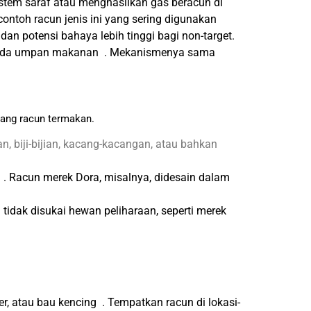
istem saraf atau menghasilkan gas beracun di
toh racun jenis ini yang sering digunakan
an potensi bahaya lebih tinggi bagi non-target.
 pada umpan makanan . Mekanismenya sama
ang racun termakan.
 biji-bijian, kacang-kacangan, atau bahkan
 . Racun merek Dora, misalnya, didesain dalam
tidak disukai hewan peliharaan, seperti merek
r, atau bau kencing . Tempatkan racun di lokasi-