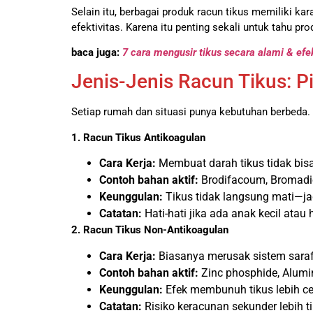
Selain itu, berbagai produk racun tikus memiliki kara
efektivitas. Karena itu penting sekali untuk tahu
baca juga:
7 cara mengusir tikus secara alami & efek
Jenis-Jenis Racun Tikus: P
Setiap rumah dan situasi punya kebutuhan berbeda.
1. Racun Tikus Antikoagulan
Cara Kerja:
Membuat darah tikus tidak bi
Contoh bahan aktif:
Brodifacoum, Bromadi
Keunggulan:
Tikus tidak langsung mati—jad
Catatan:
Hati-hati jika ada anak kecil atau
2. Racun Tikus Non-Antikoagulan
Cara Kerja:
Biasanya merusak sistem saraf
Contoh bahan aktif:
Zinc phosphide, Alumi
Keunggulan:
Efek membunuh tikus lebih ce
Catatan:
Risiko keracunan sekunder lebih t