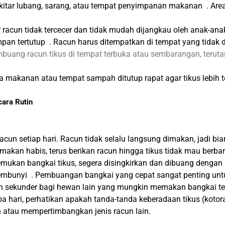
di sekitar lubang, sarang, atau tempat penyimpanan makanan . Ar
 racun tidak tercecer dan tidak mudah dijangkau oleh anak-anak
pan tertutup . Racun harus ditempatkan di tempat yang tidak d
uang racun tikus di tempat terbuka atau sembarangan, terut
a makanan atau tempat sampah ditutup rapat agar tikus lebih
ara Rutin
acun setiap hari. Racun tidak selalu langsung dimakan, jadi b
kan habis, terus berikan racun hingga tikus tidak mau berbari
emukan bangkai tikus, segera disingkirkan dan dibuang dengan
sembunyi . Pembuangan bangkai yang cepat sangat penting unt
nan sekunder bagi hewan lain yang mungkin memakan bangkai te
a hari, perhatikan apakah tanda-tanda keberadaan tikus (kotora
 atau mempertimbangkan jenis racun lain.