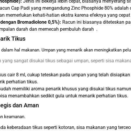
hosphide):
Jenis ini bekerja lebih cepat, biasanya menyerang s
acun Cap Padi yang mengandung Zinc Phosphide 80% adalah con
n memerlukan kehati-hatian ekstra karena efeknya yang cepat d
ml dengan Bromadiolone 0,5%):
Racun ini biasanya diteteskan
umpalan darah dan memecah pembuluh darah .
arik Tikus
ih dalam hal makanan. Umpan yang menarik akan meningkatkan pelu
ng sangat disukai tikus sebagai umpan, seperti sisa makanan,
kus cair 8 ml, cukup teteskan pada umpan yang telah disiapkan
k perhatian tikus.
udah memiliki aroma penarik khusus yang disukai tikus namun 
isa menambahkan sedikit gula untuk menarik perhatian tikus.
tegis dan Aman
 dan keamanan.
da keberadaan tikus seperti kotoran, sisa makanan yang tercece