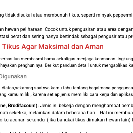
tidak disukai atau membunuh tikus, seperti minyak peppermin
n hewan peliharaan. Cocok untuk pengusiran atau area denga
stasi berat dan sering hanya bertindak sebagai pengusir atau pr
 Tikus Agar Maksimal dan Aman
keberhasilan membasmi hama sekaligus menjaga keamanan lingkun
ayakan penghuninya. Berikut panduan detail untuk mengaplikasika
 Digunakan
s diatas,sekarang saatnya kamu tahu tentang bagaimana penggunaan
g kamu miliki, karena setiap jenis memiliki cara kerja dan aplikas
ne, Brodifacoum):
Jenis ini bekerja dengan menghambat pemb
mati seketika, melainkan dalam beberapa hari . Hal ini membua
 keracunan sekunder (jika bangkai tikus dimakan hewan lain) 