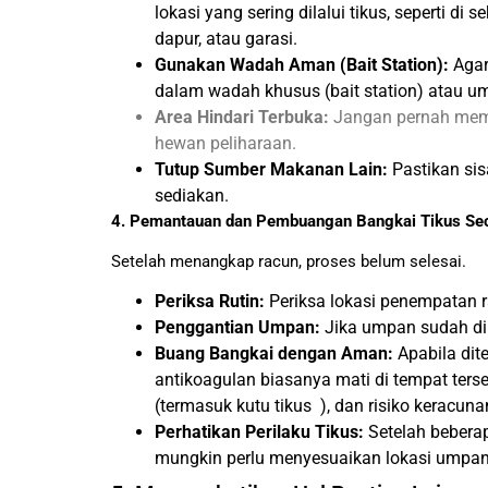
lokasi yang sering dilalui tikus, seperti 
dapur, atau garasi.
Gunakan Wadah Aman (Bait Station):
Agar
dalam wadah khusus (bait station) atau um
Area Hindari Terbuka:
Jangan pernah memb
hewan peliharaan.
Tutup Sumber Makanan Lain:
Pastikan sis
sediakan.
4. Pemantauan dan Pembuangan Bangkai Tikus Sec
Setelah menangkap racun, proses belum selesai.
Periksa Rutin:
Periksa lokasi penempatan r
Penggantian Umpan:
Jika umpan sudah dima
Buang Bangkai dengan Aman:
Apabila dit
antikoagulan biasanya mati di tempat ter
(termasuk kutu tikus ), dan risiko keracu
Perhatikan Perilaku Tikus:
Setelah beberap
mungkin perlu menyesuaikan lokasi umpan