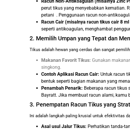
Racun Non-Antikoagulan (misalnya Zinc P
perut tikus yang menyebabkan kematian. R
petani . Penggunaan racun non-antikoagula
Racun Cair (misalnya racun tikus cair 8 
seperti antikoagulan, menghambat pengg
2. Memilih Umpan yang Tepat dan Men
Tikus adalah hewan yang cerdas dan sangat pemil
Makanan Favorit Tikus:
Gunakan makanan ya
singkong.
Contoh Aplikasi Racun Cair:
Untuk racun ti
bentuk seperti bagian makanan yang menari
Penambah Penarik:
Beberapa racun tikus s
Bayratt. Jika membuat racun alami, kamu b
3. Penempatan Racun Tikus yang Stra
Ini adalah langkah paling krusial untuk efektivitas
Asal usul Jalur Tikus:
Perhatikan tanda-tan