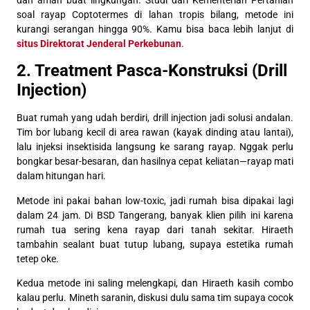
soal rayap Coptotermes di lahan tropis bilang, metode ini
kurangi serangan hingga 90%. Kamu bisa baca lebih lanjut di
situs Direktorat Jenderal Perkebunan
.
2. Treatment Pasca-Konstruksi (Drill
Injection)
Buat rumah yang udah berdiri, drill injection jadi solusi andalan.
Tim bor lubang kecil di area rawan (kayak dinding atau lantai),
lalu injeksi insektisida langsung ke sarang rayap. Nggak perlu
bongkar besar-besaran, dan hasilnya cepat keliatan—rayap mati
dalam hitungan hari.
Metode ini pakai bahan low-toxic, jadi rumah bisa dipakai lagi
dalam 24 jam. Di BSD Tangerang, banyak klien pilih ini karena
rumah tua sering kena rayap dari tanah sekitar. Hiraeth
tambahin sealant buat tutup lubang, supaya estetika rumah
tetep oke.
Kedua metode ini saling melengkapi, dan Hiraeth kasih combo
kalau perlu. Mineth saranin, diskusi dulu sama tim supaya cocok