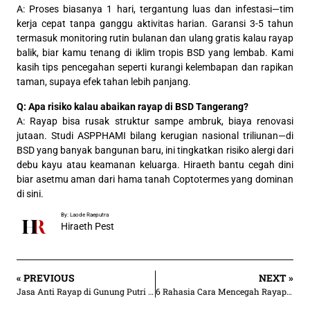
A: Proses biasanya 1 hari, tergantung luas dan infestasi—tim
kerja cepat tanpa ganggu aktivitas harian. Garansi 3-5 tahun
termasuk monitoring rutin bulanan dan ulang gratis kalau rayap
balik, biar kamu tenang di iklim tropis BSD yang lembab. Kami
kasih tips pencegahan seperti kurangi kelembapan dan rapikan
taman, supaya efek tahan lebih panjang.
Q: Apa risiko kalau abaikan rayap di BSD Tangerang?
A: Rayap bisa rusak struktur sampe ambruk, biaya renovasi
jutaan. Studi ASPPHAMI bilang kerugian nasional triliunan—di
BSD yang banyak bangunan baru, ini tingkatkan risiko alergi dari
debu kayu atau keamanan keluarga. Hiraeth bantu cegah dini
biar asetmu aman dari hama tanah Coptotermes yang dominan
di sini.
By: Laode Raeputra
Hiraeth Pest
« PREVIOUS
NEXT »
Jasa Anti Rayap di Gunung Putri | Rp 30.000/an m²
6 Rahasia Cara Mencegah Rayap di Musim Hujan