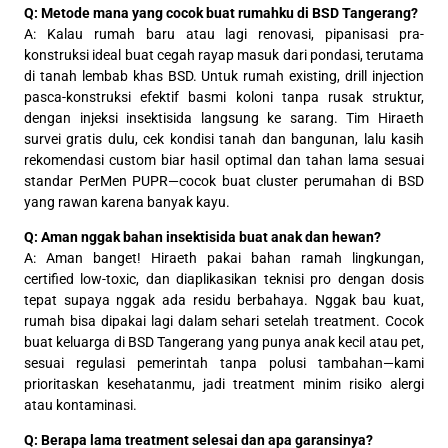
Q: Metode mana yang cocok buat rumahku di BSD Tangerang?
A: Kalau rumah baru atau lagi renovasi, pipanisasi pra-
konstruksi ideal buat cegah rayap masuk dari pondasi, terutama
di tanah lembab khas BSD. Untuk rumah existing, drill injection
pasca-konstruksi efektif basmi koloni tanpa rusak struktur,
dengan injeksi insektisida langsung ke sarang. Tim Hiraeth
survei gratis dulu, cek kondisi tanah dan bangunan, lalu kasih
rekomendasi custom biar hasil optimal dan tahan lama sesuai
standar PerMen PUPR—cocok buat cluster perumahan di BSD
yang rawan karena banyak kayu.
Q: Aman nggak bahan insektisida buat anak dan hewan?
A: Aman banget! Hiraeth pakai bahan ramah lingkungan,
certified low-toxic, dan diaplikasikan teknisi pro dengan dosis
tepat supaya nggak ada residu berbahaya. Nggak bau kuat,
rumah bisa dipakai lagi dalam sehari setelah treatment. Cocok
buat keluarga di BSD Tangerang yang punya anak kecil atau pet,
sesuai regulasi pemerintah tanpa polusi tambahan—kami
prioritaskan kesehatanmu, jadi treatment minim risiko alergi
atau kontaminasi.
Q: Berapa lama treatment selesai dan apa garansinya?