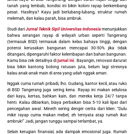
tanah yang lembab, kondisi ini bikin koloni rayap berkembang
pesat. Hasilnya? Kayu jadi berlubang-lubang, struktur rumah
melemah, dan kalau parah, bisa ambruk.
Studi dari
Jurnal Teknik Sipil Universitas Indonesia
menunjukkan
bahwa serangan rayap di wilayah urban seperti Tangerang
(termasuk BSD) termasuk dalam kelas bahaya tinggi, dengan
potensi kerusakan bangunan mencapai 30-50% jika tidak
ditangani, dipengaruhi faktor kelembapan dan bahan bangunan.
Kamu bisa cek detailnya di
jurnal ini
. Bayangin, renovasi darurat
bisa bikin kantong bolong ratusan juta, belum lagi stresnya
kalau anak-anak main di area yang udah nggak aman.
Nggak cuma rumah pribadi, lho. Gudang, kantor kecil, atau ruko
di BSD Tangerang juga sering kena. Rayap ini makan selulosa
dari kayu, kertas, bahkan kain, dan mereka kerja 24/7 tanpa
henti. Kalau dibiarkan, biaya perbaikan bisa 5-10 kali lipat dari
pencegahan awal. Mineth sering denger cerita dari klien: “Dulu
mikir rayap cuma makan mebel, eh ternyata atap rumah ikut
ambruk!” Jadi, jangan tunggu sampai terlambat, ya.
Selain kerugian finansial, ada dampak emosional juga. Rumah