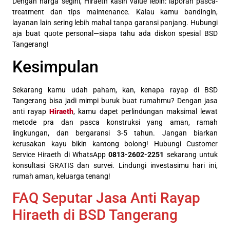
Dengan harga segini, Hiraeth kasih value lebih: laporan pasca-
treatment dan tips maintenance. Kalau kamu bandingin,
layanan lain sering lebih mahal tanpa garansi panjang. Hubungi
aja buat quote personal—siapa tahu ada diskon spesial BSD
Tangerang!
Kesimpulan
Sekarang kamu udah paham, kan, kenapa rayap di BSD
Tangerang bisa jadi mimpi buruk buat rumahmu? Dengan jasa
anti rayap
Hiraeth
, kamu dapet perlindungan maksimal lewat
metode pra dan pasca konstruksi yang aman, ramah
lingkungan, dan bergaransi 3-5 tahun. Jangan biarkan
kerusakan kayu bikin kantong bolong! Hubungi Customer
Service Hiraeth di WhatsApp
0813-2602-2251
sekarang untuk
konsultasi GRATIS dan survei. Lindungi investasimu hari ini,
rumah aman, keluarga tenang!
FAQ Seputar Jasa Anti Rayap
Hiraeth di BSD Tangerang