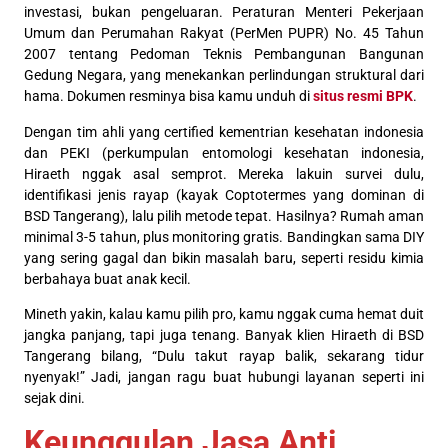
investasi, bukan pengeluaran. Peraturan Menteri Pekerjaan
Umum dan Perumahan Rakyat (PerMen PUPR) No. 45 Tahun
2007 tentang Pedoman Teknis Pembangunan Bangunan
Gedung Negara, yang menekankan perlindungan struktural dari
hama. Dokumen resminya bisa kamu unduh di
situs resmi BPK
.
Dengan tim ahli yang certified kementrian kesehatan indonesia
dan PEKI (perkumpulan entomologi kesehatan indonesia,
Hiraeth nggak asal semprot. Mereka lakuin survei dulu,
identifikasi jenis rayap (kayak Coptotermes yang dominan di
BSD Tangerang), lalu pilih metode tepat. Hasilnya? Rumah aman
minimal 3-5 tahun, plus monitoring gratis. Bandingkan sama DIY
yang sering gagal dan bikin masalah baru, seperti residu kimia
berbahaya buat anak kecil.
Mineth yakin, kalau kamu pilih pro, kamu nggak cuma hemat duit
jangka panjang, tapi juga tenang. Banyak klien Hiraeth di BSD
Tangerang bilang, “Dulu takut rayap balik, sekarang tidur
nyenyak!” Jadi, jangan ragu buat hubungi layanan seperti ini
sejak dini.
Keunggulan Jasa Anti