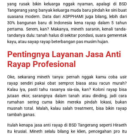
yang rusak bikin keluarga nggak nyaman, apalagi di BSD
Tangerang yang banyak keluarga muda baru pindah ke sini buat
suasana modern. Data dari ASPPHAMI juga bilang, lebih dari
30% bangunan baru di Indonesia kena rayap dalam 5 tahun
pertama. Serem, kan? Makanya, mineth saranin, kenali tanda-
tandanya dulu: tanah halus di sekitar pondasi, suara gemeretak
kayu, atau sayap rayap beterbangan pas musim hujan.
Pentingnya Layanan Jasa Anti
Rayap Profesional
Oke, sekarang mineth tanya: pernah nggak kamu coba usir
rayap sendiri pakai obat semprot biasa atau racun murah?
Kalau iya, pasti tahu rasanya sia-sia, kan? Koloni rayap bisa
jutaan ekor, sarangnya dalam tanah atau dinding, jadi cara
rumahan sering cuma bikin mereka pindah lokasi, bukan
musnah total. Malah, kalau salah treatment, bisa bikin rayap
tambah ganas.
Itulah kenapa jasa anti rayap di BSD Tangerang seperti Hiraeth
itu krusial. Mineth selalu bilang ke klien, pencegahan pro itu