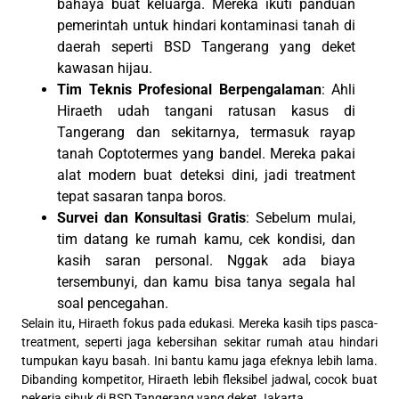
bahaya buat keluarga. Mereka ikuti panduan
pemerintah untuk hindari kontaminasi tanah di
daerah seperti BSD Tangerang yang deket
kawasan hijau.
Tim Teknis Profesional Berpengalaman
: Ahli
Hiraeth udah tangani ratusan kasus di
Tangerang dan sekitarnya, termasuk rayap
tanah Coptotermes yang bandel. Mereka pakai
alat modern buat deteksi dini, jadi treatment
tepat sasaran tanpa boros.
Survei dan Konsultasi Gratis
: Sebelum mulai,
tim datang ke rumah kamu, cek kondisi, dan
kasih saran personal. Nggak ada biaya
tersembunyi, dan kamu bisa tanya segala hal
soal pencegahan.
Selain itu, Hiraeth fokus pada edukasi. Mereka kasih tips pasca-
treatment, seperti jaga kebersihan sekitar rumah atau hindari
tumpukan kayu basah. Ini bantu kamu jaga efeknya lebih lama.
Dibanding kompetitor, Hiraeth lebih fleksibel jadwal, cocok buat
pekerja sibuk di BSD Tangerang yang deket Jakarta.