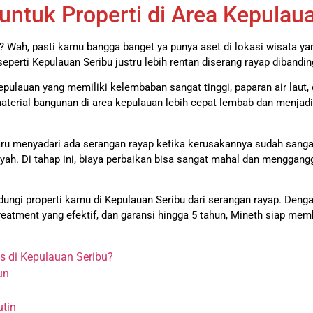
untuk Properti di Area Kepulau
bu? Wah, pasti kamu bangga banget ya punya aset di lokasi wisata yan
perti Kepulauan Seribu justru lebih rentan diserang rayap dibanding
pulauan yang memiliki kelembaban sangat tinggi, paparan air laut, 
material bangunan di area kepulauan lebih cepat lembab dan menjad
baru menyadari ada serangan rayap ketika kerusakannya sudah sanga
oyah. Di tahap ini, biaya perbaikan bisa sangat mahal dan menggang
indungi properti kamu di Kepulauan Seribu dari serangan rayap. De
treatment yang efektif, dan garansi hingga 5 tahun, Mineth siap me
 di Kepulauan Seribu?
un
utin