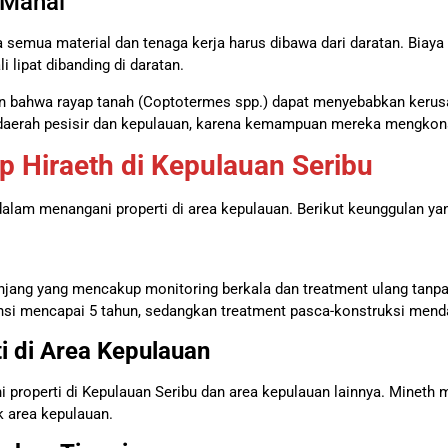
 Mahal
a semua material dan tenaga kerja harus dibawa dari daratan. Biaya
 lipat dibanding di daratan.
 bahwa rayap tanah (Coptotermes spp.) dapat menyebabkan kerusak
i daerah pesisir dan kepulauan, karena kemampuan mereka mengkon
p Hiraeth di Kepulauan Seribu
alam menangani properti di area kepulauan. Berikut keunggulan y
njang yang mencakup monitoring berkala dan treatment ulang tanp
ansi mencapai 5 tahun, sedangkan treatment pasca-konstruksi menda
 di Area Kepulauan
roperti di Kepulauan Seribu dan area kepulauan lainnya. Mineth m
k area kepulauan.