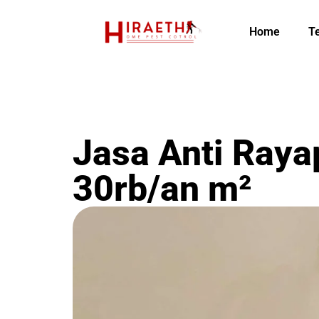
Home
T
Jasa Anti Rayap
30rb/an m²