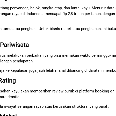
tiang penyangga, balok, rangka atap, dan lantai kayu. Menurut data 
rangan rayap di Indonesia mencapai Rp 2,8 triliun per tahun, dengan
tamu atau penghuni. Untuk bisnis resort atau penginapan, ini buk
 Pariwisata
harus melakukan perbaikan yang bisa memakan waktu berminggu-mi
ilangan pendapatan.
rja ke kepulauan juga jauh lebih mahal dibanding di daratan, membua
Rating
akan kayu akan memberikan review buruk di platform booking onlin
ara drastis.
 ada riwayat serangan rayap atau kerusakan struktural yang parah.