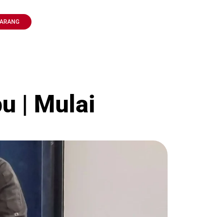
KARANG
u | Mulai