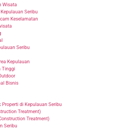
n Wisata
 Kepulauan Seribu
ancam Keselamatan
wisata
g
al
pulauan Seribu
rea Kepulauan
 Tinggi
Outdoor
al Bisnis
 Properti di Kepulauan Seribu
struction Treatment)
Construction Treatment)
n Seribu